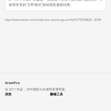
使用本页的“立即测试”按钮获取最新结果。
http://www.baidu.com/s?wd=user.qzone.qq.com%2F279358826 ·
JSON
GreatFire
自 2011 年起，为中国防火长城带来透明度。
浏览
翻墙工具
封锁列表
VPN 与代理
探索
翻墙中心
趋势
GreatFireVPN