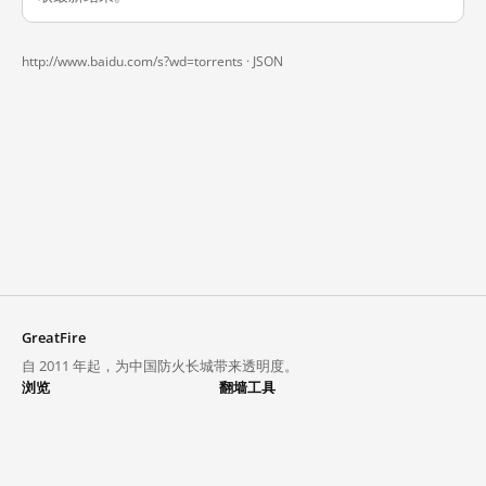
http://www.baidu.com/s?wd=torrents ·
JSON
GreatFire
自 2011 年起，为中国防火长城带来透明度。
浏览
翻墙工具
封锁列表
VPN 与代理
探索
翻墙中心
趋势
GreatFireVPN
热门网站在中国大陆的访问状况