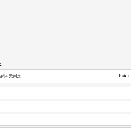
址
访问
4
无判定
baid