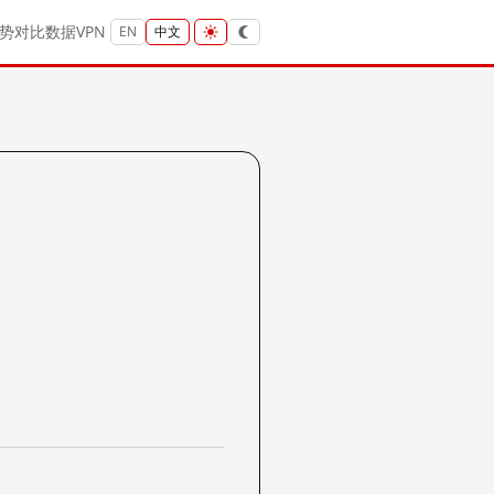
势
对比
数据
VPN
EN
中文