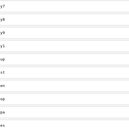
ey7
ey8
ey9
ey1
oup
est
een
oop
upa
oes