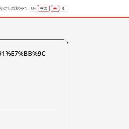
势
对比
数据
VPN
EN
中文
91%E7%BB%9C