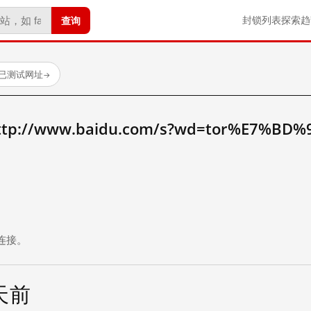
查询
封锁列表
探索
趋
 个已测试网址
→
//www.baidu.com/s?wd=tor%E7%BD%
。
连接。
 天前