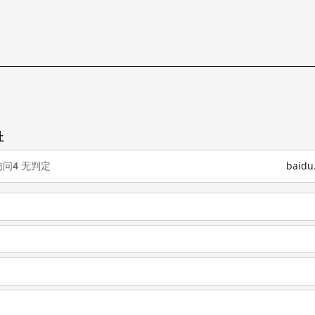
试
址
访问
4
无判定
baid