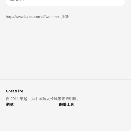
http://www.baidu.com/s?wd=tmn ·
JSON
GreatFire
自 2011 年起，为中国防火长城带来透明度。
浏览
翻墙工具
封锁列表
VPN 与代理
探索
翻墙中心
趋势
GreatFireVPN
热门网站在中国大陆的访问状况