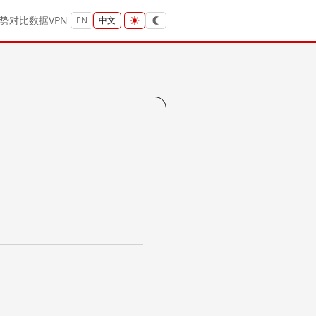
势
对比
数据
VPN
EN
中文