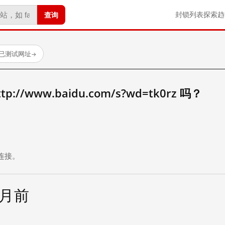
查询
封锁列表
探索
趋
 个已测试网址
→
//www.baidu.com/s?wd=tk0rz 吗？
。
连接。
个月前
试