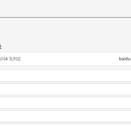
址
访问
4
无判定
baid