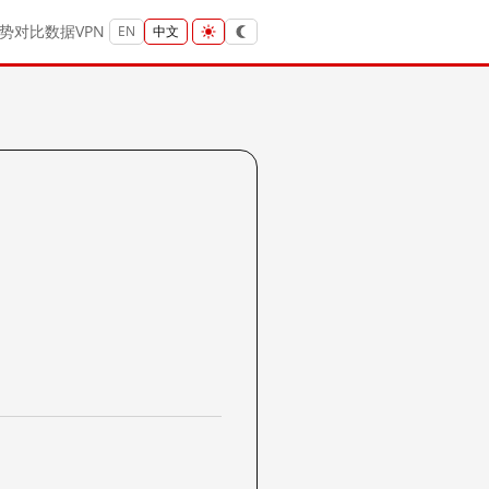
势
对比
数据
VPN
EN
中文