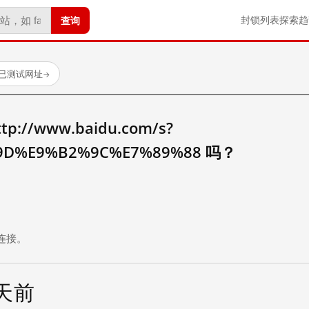
查询
封锁列表
探索
趋
 个已测试网址
→
//www.baidu.com/s?
%9D%E9%B2%9C%E7%89%88 吗？
。
连接。
 天前