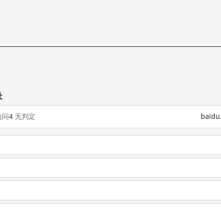
试
址
访问
4
无判定
baid