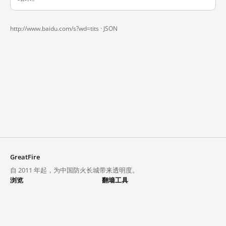
http://www.baidu.com/s?wd=tits ·
JSON
GreatFire
自 2011 年起，为中国防火长城带来透明度。
浏览
翻墙工具
封锁列表
VPN 与代理
探索
翻墙中心
趋势
GreatFireVPN
热门网站在中国大陆的访问状况