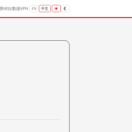
势
对比
数据
VPN
EN
中文