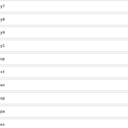
ey7
ey8
ey9
ey1
oup
est
een
oop
upa
oes