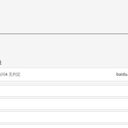
址
访问
4
无判定
baid