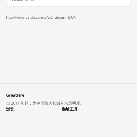
http://www.baidu.com/s?wd=tincan ·
JSON
GreatFire
自 2011 年起，为中国防火长城带来透明度。
浏览
翻墙工具
封锁列表
VPN 与代理
探索
翻墙中心
趋势
GreatFireVPN
热门网站在中国大陆的访问状况