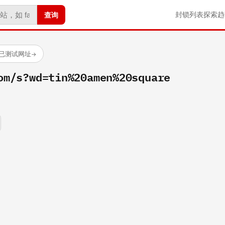
查询
封锁列表
探索
趋
 个已测试网址
→
om/s?wd=tin%20amen%20square