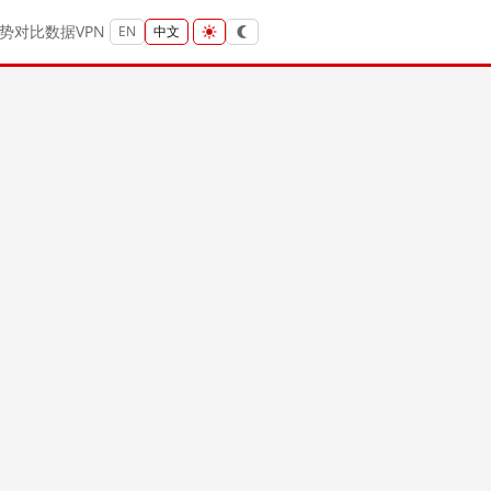
势
对比
数据
VPN
EN
中文