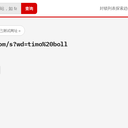
查询
封锁列表
探索
趋
 个已测试网址
→
om/s?wd=timo%20boll