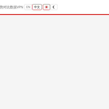
势
对比
数据
VPN
EN
中文