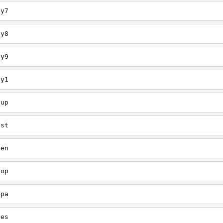
ey7
ey8
ey9
ey1
oup
est
een
oop
upa
oes