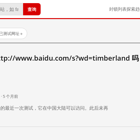
查询
封锁列表
探索
趋
 个已测试网址
→
//www.baidu.com/s?wd=timberland 
。
 · 5 个月前
 个月前）的最近一次测试，它在中国大陆可以访问。此后未再