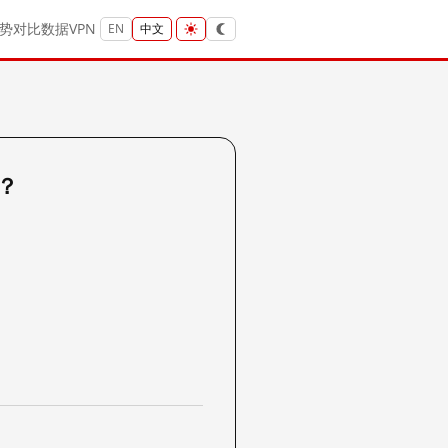
势
对比
数据
VPN
EN
中文
吗？