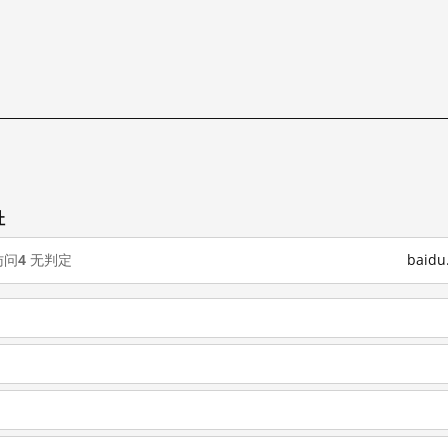
址
访问
4
无判定
baid