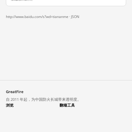
http://www.baidu.com/s?wd=tiananme ·
JSON
GreatFire
自 2011 年起，为中国防火长城带来透明度。
浏览
翻墙工具
封锁列表
VPN 与代理
探索
翻墙中心
趋势
GreatFireVPN
热门网站在中国大陆的访问状况