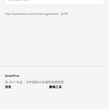
http://www.baidu.com/s?wd=sugarkitten ·
JSON
GreatFire
自 2011 年起，为中国防火长城带来透明度。
浏览
翻墙工具
封锁列表
VPN 与代理
探索
翻墙中心
趋势
GreatFireVPN
热门网站在中国大陆的访问状况