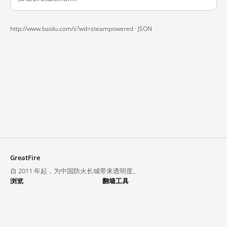
http://www.baidu.com/s?wd=steampowered ·
JSON
GreatFire
自 2011 年起，为中国防火长城带来透明度。
浏览
翻墙工具
封锁列表
VPN 与代理
探索
翻墙中心
趋势
GreatFireVPN
热门网站在中国大陆的访问状况