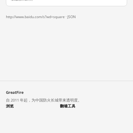
http://www.baidu.com/s?wd=square ·
JSON
GreatFire
自 2011 年起，为中国防火长城带来透明度。
浏览
翻墙工具
封锁列表
VPN 与代理
探索
翻墙中心
趋势
GreatFireVPN
热门网站在中国大陆的访问状况