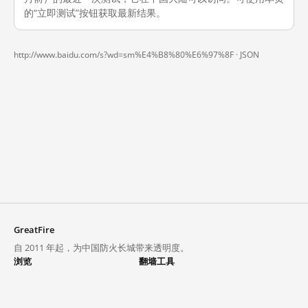
的“立即测试”按钮获取最新结果。
http://www.baidu.com/s?wd=sm%E4%B8%80%E6%97%8F ·
JSON
GreatFire
自 2011 年起，为中国防火长城带来透明度。
浏览
翻墙工具
封锁列表
VPN 与代理
探索
翻墙中心
趋势
GreatFireVPN