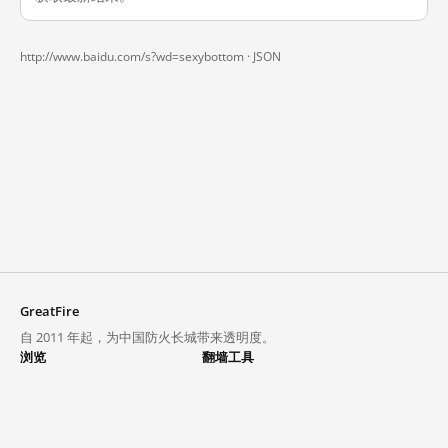
http://www.baidu.com/s?wd=sexybottom ·
JSON
GreatFire
自 2011 年起，为中国防火长城带来透明度。
浏览
翻墙工具
封锁列表
VPN 与代理
探索
翻墙中心
趋势
GreatFireVPN
热门网站在中国大陆的访问状况