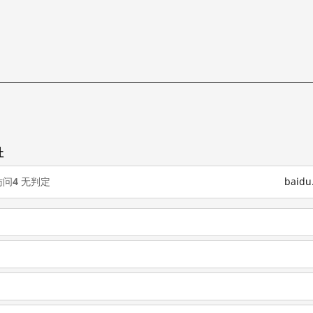
址
访问
4
无判定
baid