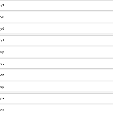
ey7
ey8
ey9
ey1
oup
est
een
oop
upa
oes