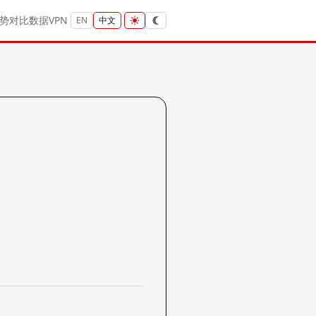
势
对比
数据
VPN
EN
中文
？