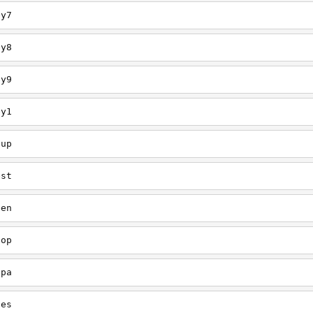
ey7
ey8
ey9
ey1
oup
est
een
oop
upa
oes