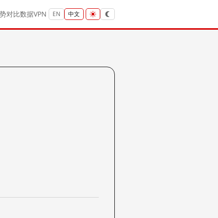
势
对比
数据
VPN
EN
中文