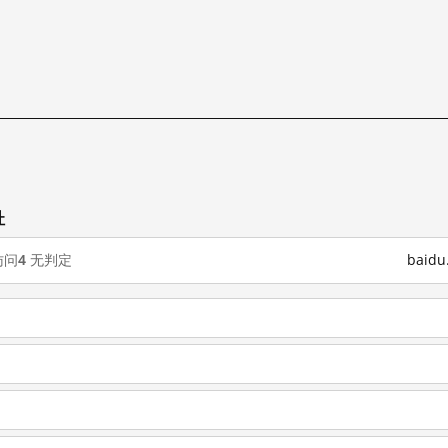
址
访问
4
无判定
baid