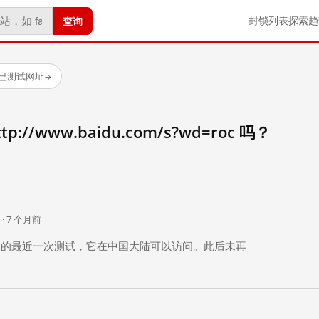
查询
封锁列表
探索
趋
 个已测试网址
→
//www.baidu.com/s?wd=roc 吗？
。
 · 7 个月前
 个月前）的最近一次测试，它在中国大陆可以访问。此后未再