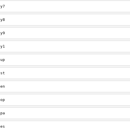
ey7
ey8
ey9
ey1
oup
est
een
oop
upa
oes