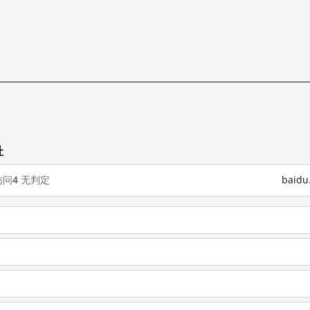
址
访问
4
无判定
baid