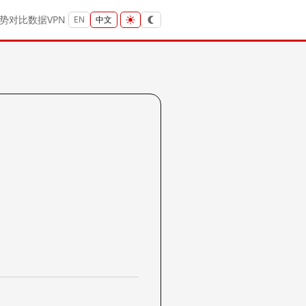
势
对比
数据
VPN
EN
中文