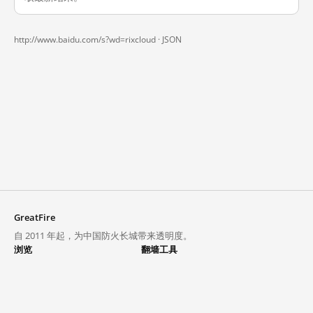
http://www.baidu.com/s?wd=rixcloud ·
JSON
GreatFire
自 2011 年起，为中国防火长城带来透明度。
浏览
翻墙工具
封锁列表
VPN 与代理
探索
翻墙中心
趋势
GreatFireVPN
热门网站在中国大陆的访问状况