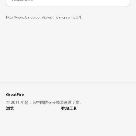
http://www.baidu.com/s?wd=rivercrab ·
JSON
GreatFire
自 2011 年起，为中国防火长城带来透明度。
浏览
翻墙工具
封锁列表
VPN 与代理
探索
翻墙中心
趋势
GreatFireVPN
热门网站在中国大陆的访问状况