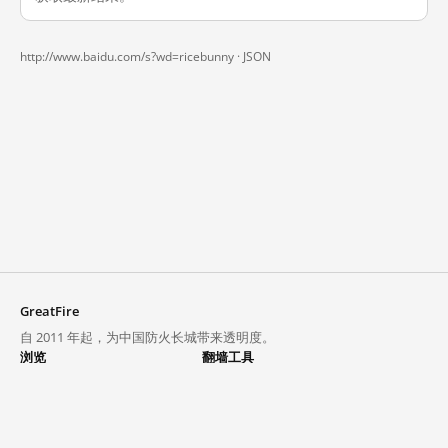
http://www.baidu.com/s?wd=ricebunny ·
JSON
GreatFire
自 2011 年起，为中国防火长城带来透明度。
浏览
翻墙工具
封锁列表
VPN 与代理
探索
翻墙中心
趋势
GreatFireVPN
热门网站在中国大陆的访问状况