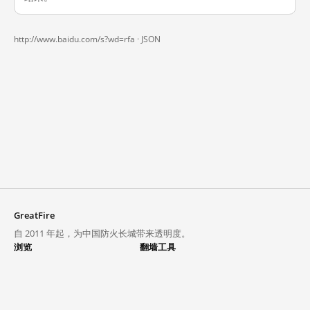
http://www.baidu.com/s?wd=rfa ·
JSON
GreatFire
自 2011 年起，为中国防火长城带来透明度。
浏览
翻墙工具
封锁列表
VPN 与代理
探索
翻墙中心
趋势
GreatFireVPN
热门网站在中国大陆的访问状况