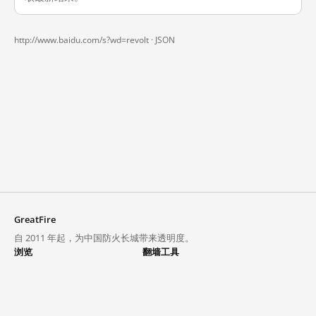
http://www.baidu.com/s?wd=revolt ·
JSON
GreatFire
自 2011 年起，为中国防火长城带来透明度。
浏览
翻墙工具
封锁列表
VPN 与代理
探索
翻墙中心
趋势
GreatFireVPN
热门网站在中国大陆的访问状况