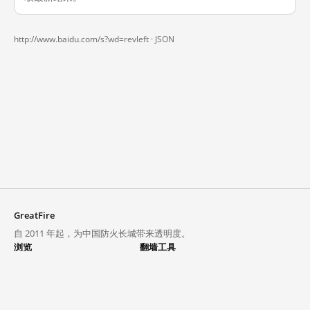
http://www.baidu.com/s?wd=revleft ·
JSON
GreatFire
自 2011 年起，为中国防火长城带来透明度。
浏览
翻墙工具
封锁列表
VPN 与代理
探索
翻墙中心
趋势
GreatFireVPN
热门网站在中国大陆的访问状况