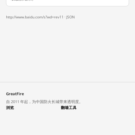
http://www.baidu.com/s?wd=rev11 ·
JSON
GreatFire
自 2011 年起，为中国防火长城带来透明度。
浏览
翻墙工具
封锁列表
VPN 与代理
探索
翻墙中心
趋势
GreatFireVPN
热门网站在中国大陆的访问状况