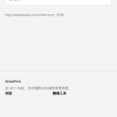
http://www.baidu.com/s?wd=reset ·
JSON
GreatFire
自 2011 年起，为中国防火长城带来透明度。
浏览
翻墙工具
封锁列表
VPN 与代理
探索
翻墙中心
趋势
GreatFireVPN
热门网站在中国大陆的访问状况