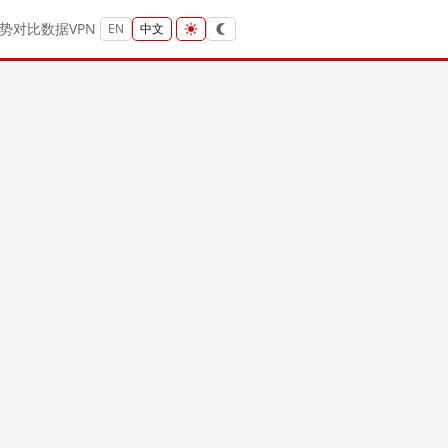
势
对比
数据
VPN
EN
中文