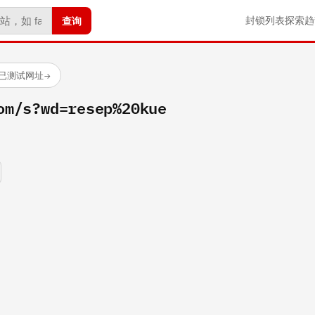
查询
封锁列表
探索
趋
 个已测试网址
→
om/s?wd=resep%20kue