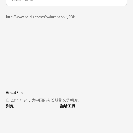
http://www.baidu.com/s?wd=renson ·
JSON
GreatFire
自 2011 年起，为中国防火长城带来透明度。
浏览
翻墙工具
封锁列表
VPN 与代理
探索
翻墙中心
趋势
GreatFireVPN
热门网站在中国大陆的访问状况