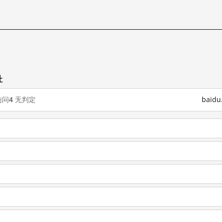
址
访问
4
无判定
baid