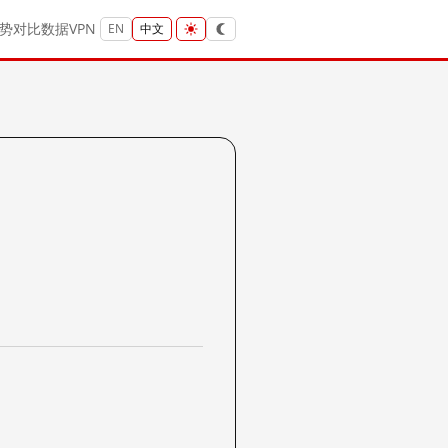
势
对比
数据
VPN
EN
中文