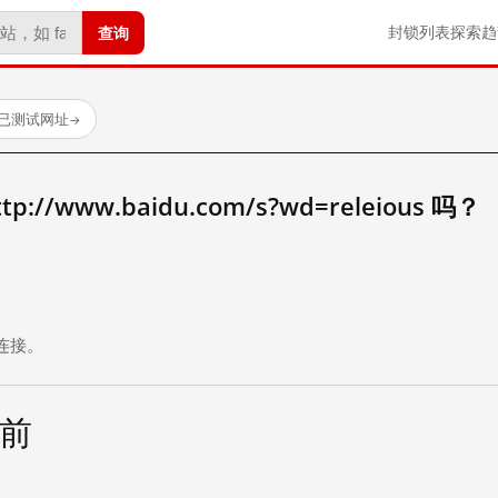
查询
封锁列表
探索
趋
 个已测试网址
→
//www.baidu.com/s?wd=releious 吗？
。
连接。
天前