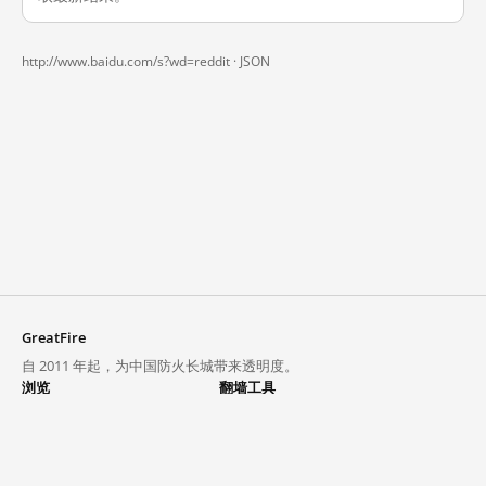
http://www.baidu.com/s?wd=reddit ·
JSON
GreatFire
自 2011 年起，为中国防火长城带来透明度。
浏览
翻墙工具
封锁列表
VPN 与代理
探索
翻墙中心
趋势
GreatFireVPN
热门网站在中国大陆的访问状况