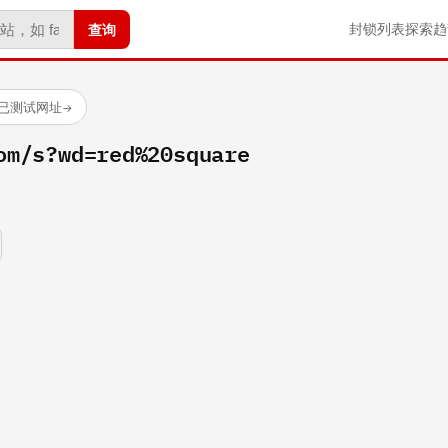
查询
封锁列表
探索
趋
 个已测试网址
→
om/s?wd=red%20square