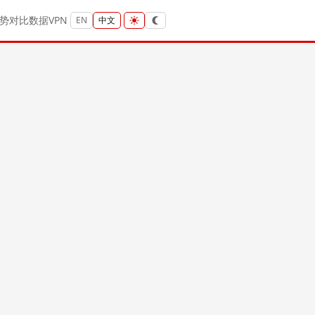
势
对比
数据
VPN
EN
中文