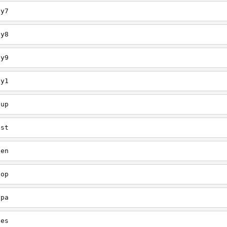
ey7
ey8
ey9
ey1
oup
est
een
oop
upa
oes