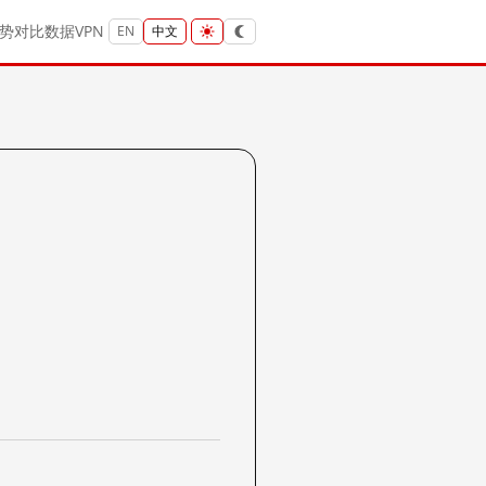
势
对比
数据
VPN
EN
中文