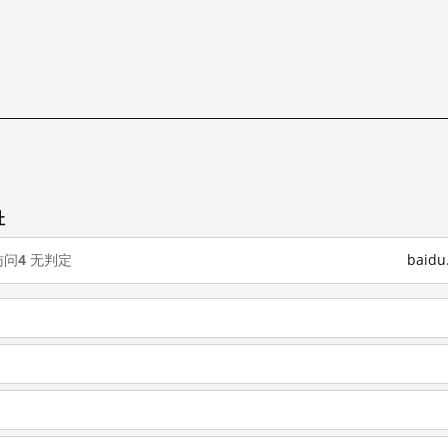
址
访问
4
无判定
baid