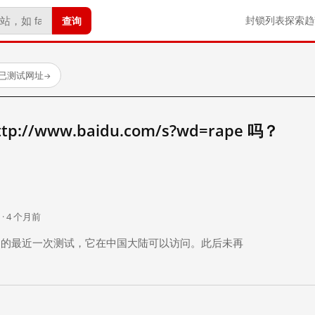
查询
封锁列表
探索
趋
 个已测试网址
→
//www.baidu.com/s?wd=rape 吗？
。
 · 4 个月前
 个月前）的最近一次测试，它在中国大陆可以访问。此后未再