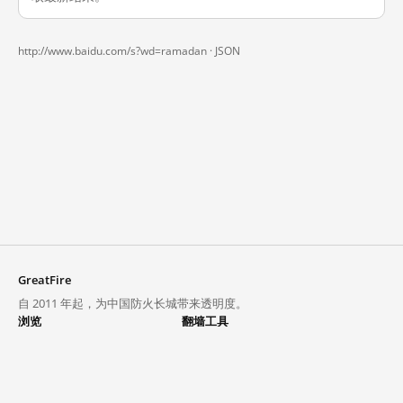
http://www.baidu.com/s?wd=ramadan ·
JSON
GreatFire
自 2011 年起，为中国防火长城带来透明度。
浏览
翻墙工具
封锁列表
VPN 与代理
探索
翻墙中心
趋势
GreatFireVPN
热门网站在中国大陆的访问状况