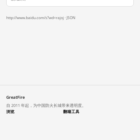
http://www.baidu.com/s?wd=rajoj ·
JSON
GreatFire
自 2011 年起，为中国防火长城带来透明度。
浏览
翻墙工具
封锁列表
VPN 与代理
探索
翻墙中心
趋势
GreatFireVPN
热门网站在中国大陆的访问状况