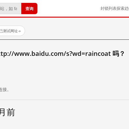
查询
封锁列表
探索
趋
 个已测试网址
→
//www.baidu.com/s?wd=raincoat 吗？
。
连接。
个月前