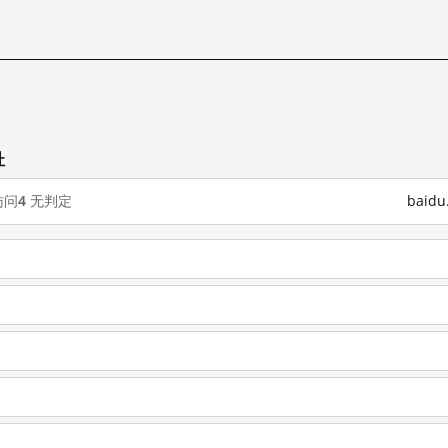
址
访问
4
无判定
baid