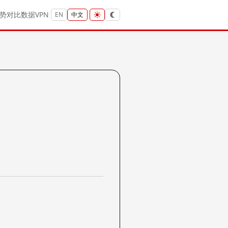
势
对比
数据
VPN
EN
中文