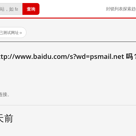
查询
封锁列表
探索
趋
 个已测试网址
→
//www.baidu.com/s?wd=psmail.net 吗
。
连接。
 天前
试