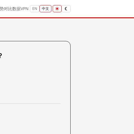
势
对比
数据
VPN
EN
中文
？