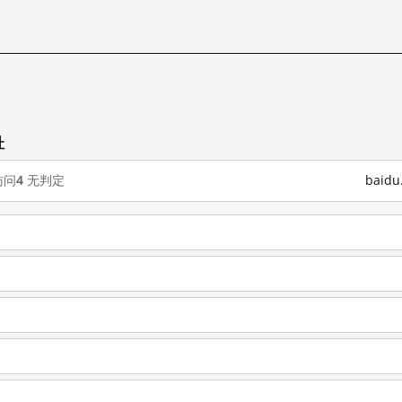
址
访问
4
无判定
baid