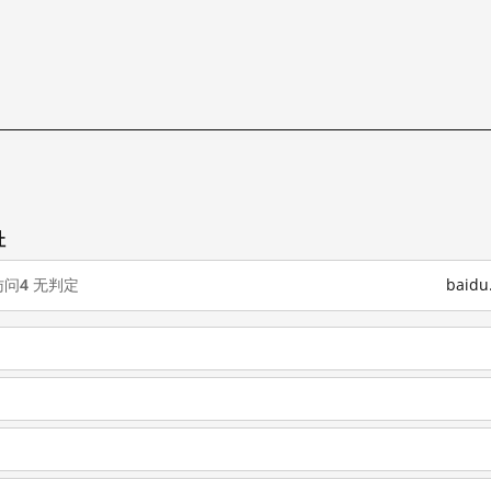
址
访问
4
无判定
baid