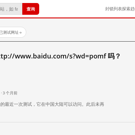
查询
封锁列表
探索
趋
 个已测试网址
→
//www.baidu.com/s?wd=pomf 吗？
。
 · 3 个月前
 个月前）的最近一次测试，它在中国大陆可以访问。此后未再