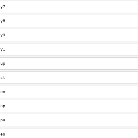
ey7
ey8
ey9
ey1
oup
est
een
oop
upa
oes