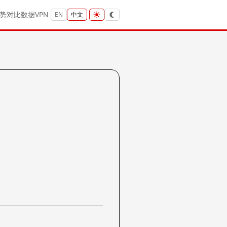
势
对比
数据
VPN
EN
中文