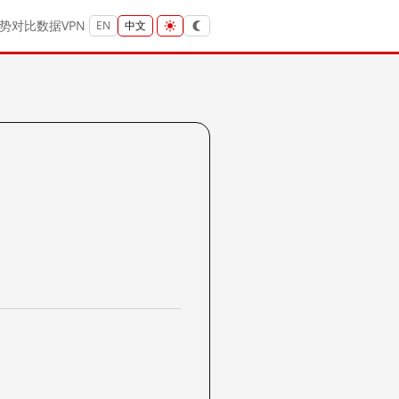
势
对比
数据
VPN
EN
中文