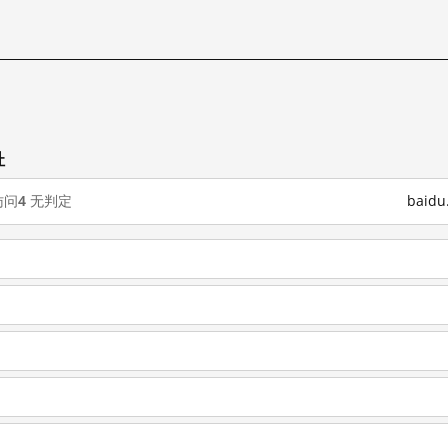
址
访问
4
无判定
baid