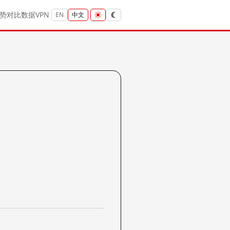
势
对比
数据
VPN
EN
中文