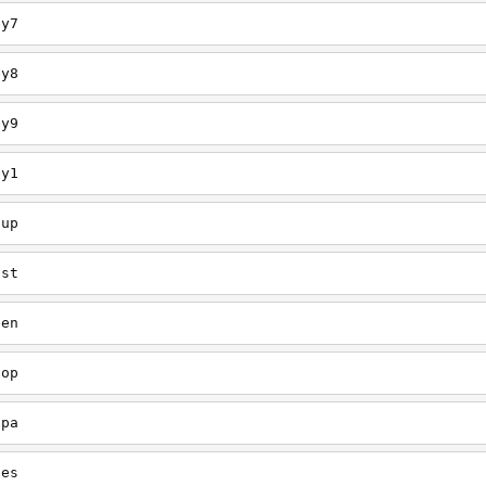
ey7
ey8
ey9
ey1
oup
est
een
oop
upa
oes