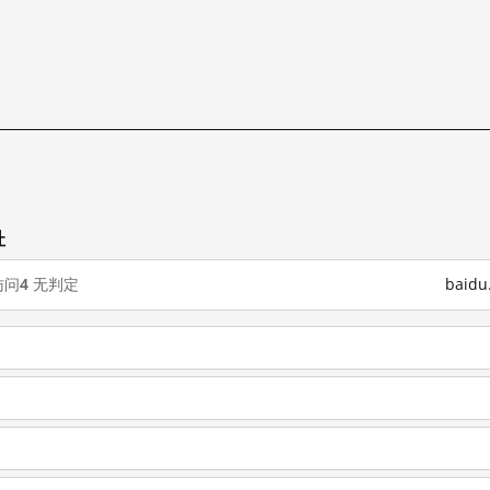
址
访问
4
无判定
baid