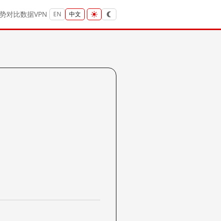
势
对比
数据
VPN
EN
中文