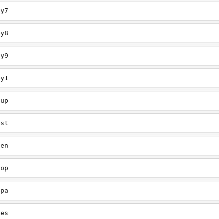
ey7
ey8
ey9
ey1
oup
est
een
oop
upa
oes