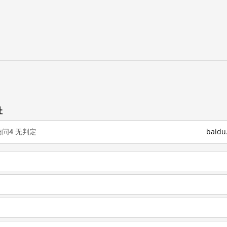
址
访问
4
无判定
baid