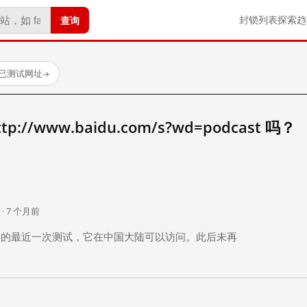
查询
封锁列表
探索
趋
 个已测试网址
→
//www.baidu.com/s?wd=podcast 吗？
。
 · 7 个月前
 个月前）的最近一次测试，它在中国大陆可以访问。此后未再