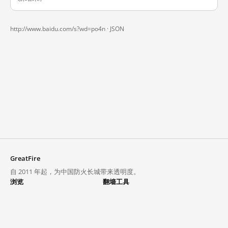
http://www.baidu.com/s?wd=po4n ·
JSON
GreatFire
自 2011 年起，为中国防火长城带来透明度。
浏览
翻墙工具
封锁列表
VPN 与代理
探索
翻墙中心
趋势
GreatFireVPN
热门网站在中国大陆的访问状况