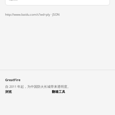
http://www.baidu.com/s?wd=ply ·
JSON
GreatFire
自 2011 年起，为中国防火长城带来透明度。
浏览
翻墙工具
封锁列表
VPN 与代理
探索
翻墙中心
趋势
GreatFireVPN
热门网站在中国大陆的访问状况