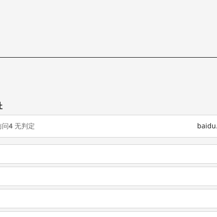
址
访问
4
无判定
baid