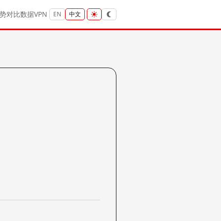
势
对比
数据
VPN
EN
中文