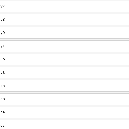
ey7
ey8
ey9
ey1
oup
est
een
oop
upa
oes