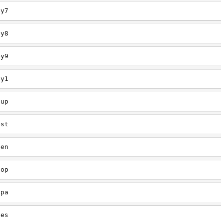
ey7
ey8
ey9
ey1
oup
est
een
oop
upa
oes