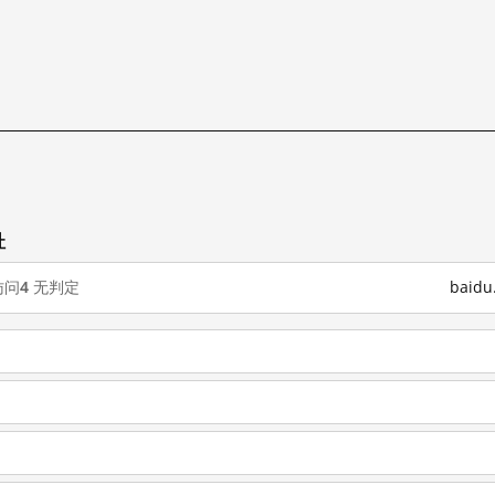
址
访问
4
无判定
baid