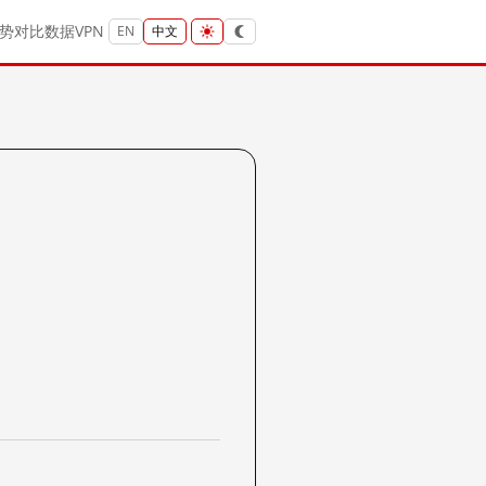
势
对比
数据
VPN
EN
中文