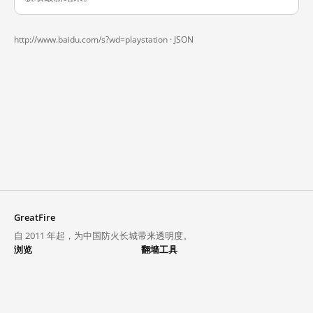
http://www.baidu.com/s?wd=playstation ·
JSON
GreatFire
自 2011 年起，为中国防火长城带来透明度。
浏览
翻墙工具
封锁列表
VPN 与代理
探索
翻墙中心
趋势
GreatFireVPN
热门网站在中国大陆的访问状况