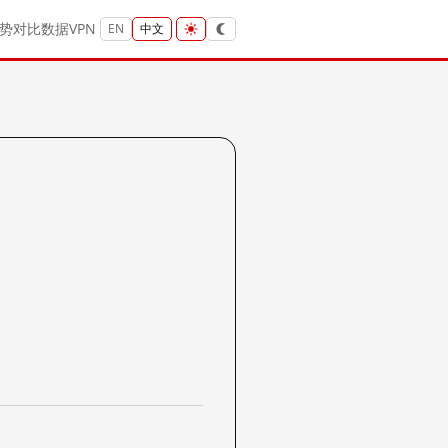
势
对比
数据
VPN
EN
中文