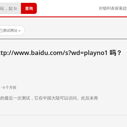
查询
封锁列表
探索
趋
 个已测试网址
→
//www.baidu.com/s?wd=playno1 吗？
。
 · 4 个月前
 个月前）的最近一次测试，它在中国大陆可以访问。此后未再