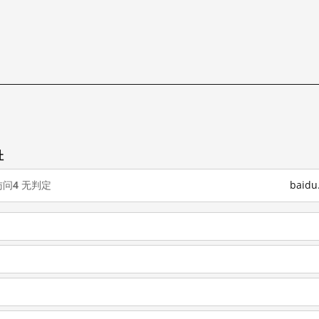
址
访问
4
无判定
baid