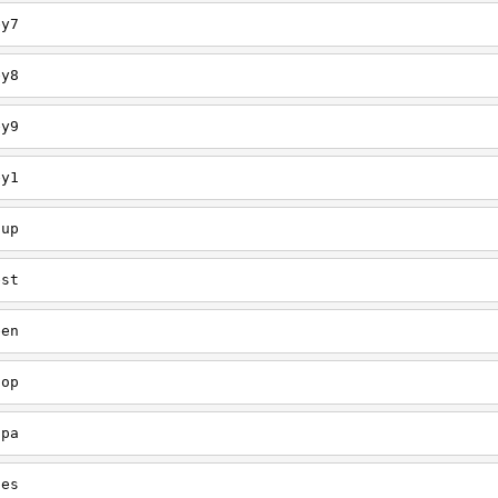
ey7
ey8
ey9
ey1
oup
est
een
oop
upa
oes